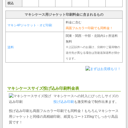
税込
マキシケース用ジャケット印刷料金に含まれるもの
料金に含む
マキシ4Pジャケット・オビ印刷
両面フルカラー印刷でも同料金！
関東・関西・中部・北陸内1ヶ所送料
無料
送料
※上記以外へのお届け、分納やご返却物の
送付先が異なる場合は別途追加送料が掛か
ります。
マキシケースサイズ投げ込み印刷料金表
マキシケースへの封入にぴったしサイズの
投げ込み印刷
も激安料金で制作出来ます。
投げ込み印刷も両面フルカラー印刷でも同料金！もちろんマキシケース
用ジャケットと同様の高精細印刷、紙質もコート135kgでしっかり高品
質です！