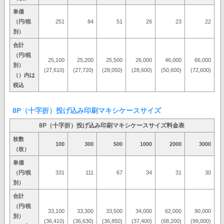
単価
（円/税
251
84
51
26
23
22
別）
合計
（円/税
25,100
25,200
25,500
26,000
46,000
66,000
別）
(27,610)
(27,720)
(28,050)
(28,600)
(50,600)
(72,600)
（）内は
税込
8P（十字折）投げ込み印刷マキシケースサイズ
8P（十字折）投げ込み印刷マキシケースサイズ料金表
枚数
100
300
500
1000
2000
3000
（枚）
単価
（円/税
331
111
67
34
31
30
別）
合計
（円/税
33,100
33,300
33,500
34,000
62,000
90,000
別）
(36,410)
(36,630)
(36,850)
(37,400)
(68,200)
(99,000)