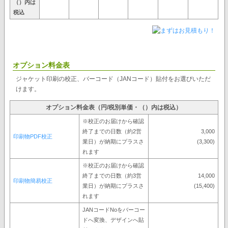
（）内は
税込
オプション料金表
ジャケット印刷の校正、バーコード（JANコード）貼付をお選びいただ
けます。
オプション料金表（円/税別単価・（）内は税込）
※校正のお届けから確認
終了までの日数（約2営
3,000
印刷物PDF校正
業日）が納期にプラスさ
(3,300)
れます
※校正のお届けから確認
終了までの日数（約3営
14,000
印刷物簡易校正
業日）が納期にプラスさ
(15,400)
れます
JANコードNoをバーコー
ドへ変換、デザインへ貼