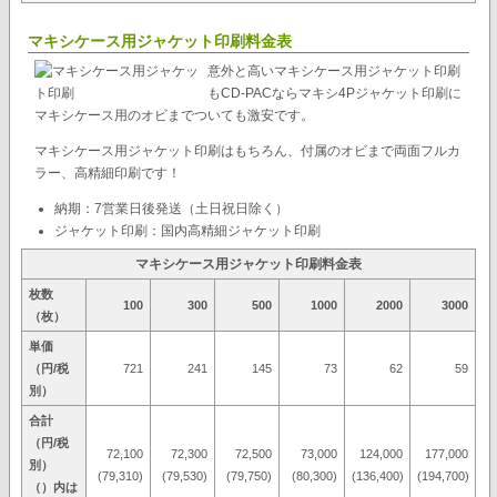
マキシケース用ジャケット印刷料金表
意外と高いマキシケース用ジャケット印刷
もCD-PACならマキシ4Pジャケット印刷に
マキシケース用のオビまでついても激安です。
マキシケース用ジャケット印刷はもちろん、付属のオビまで両面フルカ
ラー、高精細印刷です！
納期：7営業日後発送（土日祝日除く）
ジャケット印刷：国内高精細ジャケット印刷
マキシケース用ジャケット印刷料金表
枚数
100
300
500
1000
2000
3000
（枚）
単価
（円/税
721
241
145
73
62
59
別）
合計
（円/税
72,100
72,300
72,500
73,000
124,000
177,000
別）
(79,310)
(79,530)
(79,750)
(80,300)
(136,400)
(194,700)
（）内は