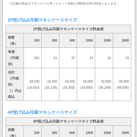
※記載の料金はマキシケース用ジャケット印刷と同時発注時の料金となります。
2P投げ込み印刷マキシケースサイズ
2P投げ込み印刷マキシケースサイズ料金表
枚数
100
300
500
1000
2000
3000
（枚）
単価
（円/税
181
61
37
19
16
15
別）
合計
（円/税
18,100
18,300
18,500
19,000
32,000
45,000
別）
(19,910)
(20,130)
(20,350)
(20,900)
(35,200)
(49,500)
（）内は
税込
4P投げ込み印刷マキシケースサイズ
4P投げ込み印刷マキシケースサイズ料金表
枚数
100
300
500
1000
2000
3000
（枚）