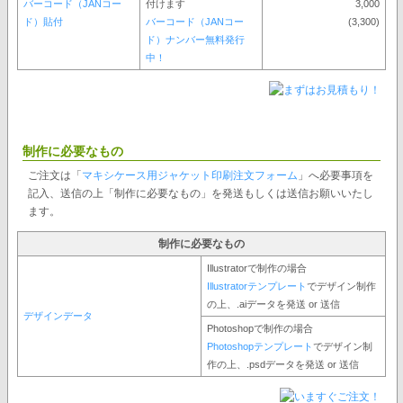
バーコード（JANコー
付けます
3,000
ド）貼付
バーコード（JANコー
(3,300)
ド）ナンバー無料発行
中！
制作に必要なもの
ご注文は「
マキシケース用ジャケット印刷注文フォーム
」へ必要事項を
記入、送信の上「制作に必要なもの」を発送もしくは送信お願いいたし
ます。
制作に必要なもの
Illustratorで制作の場合
Illustratorテンプレート
でデザイン制作
の上、.aiデータを発送 or 送信
デザインデータ
Photoshopで制作の場合
Photoshopテンプレート
でデザイン制
作の上、.psdデータを発送 or 送信