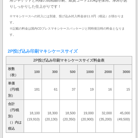
用ジャケットと同様の高精細印刷、紙質コート135kgを採用。厚みがあ
りしっかりした仕上がりです！
※マキシケースへの封入には別途、投げ込み封入料金@11.0円（税込）が掛かりま
す。
※記載の料金は国内CDプレスマキシケースパッケージと同時発注時の料金となりま
す。
2P投げ込み印刷マキシケースサイズ
2P投げ込み印刷マキシケースサイズ料金表
枚数
100
300
500
1000
2000
3000
（枚）
単価
（円/税
181
61
37
19
16
15
別）
合計
（円/税
18,100
18,300
18,500
19,000
32,000
45,000
別）
(19,910)
(20,130)
(20,350)
(20,900)
(35,200)
(49,500)
（）内は
税込