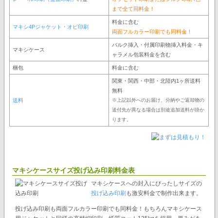
まで全て同料金！
料金に含む
マキシ4Pジャケット・オビ印刷
両面フルカラー印刷でも同料金！
バルク挿入・付属印刷物挿入料金・キ
マキシケース
ャラメル包装料金を含む
梱包
料金に含む
関東・関西・中部・北陸内1ヶ所送料
無料
送料
※上記以外へのお届け、分納やご返却物の
送付先が異なる場合は別途追加送料が掛か
ります。
マキシケースサイズ投げ込み印刷料金表
マキシケースへの封入にぴったしサイズの
投げ込み印刷
も激安料金で制作出来ます。
投げ込み印刷も両面フルカラー印刷でも同料金！もちろんマキシケース