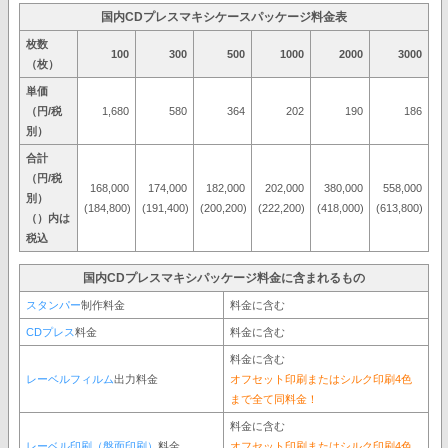
国内CDプレスマキシケースパッケージ料金表
枚数
100
300
500
1000
2000
3000
（枚）
単価
（円/税
1,680
580
364
202
190
186
別）
合計
（円/税
168,000
174,000
182,000
202,000
380,000
558,000
別）
(184,800)
(191,400)
(200,200)
(222,200)
(418,000)
(613,800)
（）内は
税込
国内CDプレスマキシパッケージ料金に含まれるもの
スタンパー
制作料金
料金に含む
CDプレス
料金
料金に含む
料金に含む
レーベルフィルム
出力料金
オフセット印刷またはシルク印刷4色
まで全て同料金！
料金に含む
レーベル印刷（盤面印刷）
料金
オフセット印刷またはシルク印刷4色