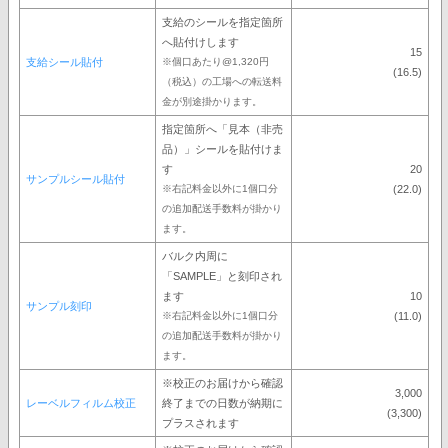
支給のシールを指定箇所
へ貼付けします
15
支給シール貼付
※個口あたり@1,320円
(16.5)
（税込）の工場への転送料
金が別途掛かります。
指定箇所へ「見本（非売
品）」シールを貼付けま
す
20
サンプルシール貼付
※右記料金以外に1個口分
(22.0)
の追加配送手数料が掛かり
ます。
バルク内周に
「SAMPLE」と刻印され
ます
10
サンプル刻印
※右記料金以外に1個口分
(11.0)
の追加配送手数料が掛かり
ます。
※校正のお届けから確認
3,000
レーベルフィルム校正
終了までの日数が納期に
(3,300)
プラスされます