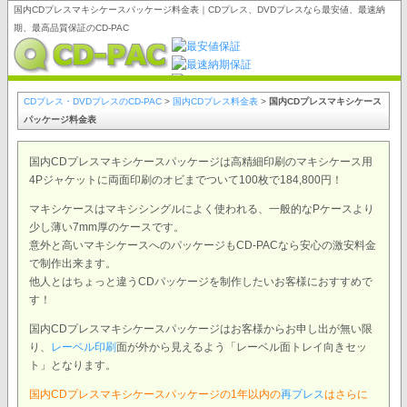
国内CDプレスマキシケースパッケージ料金表｜CDプレス、DVDプレスなら最安値、最速納
期、最高品質保証のCD-PAC
CDプレス・DVDプレスのCD-PAC
>
国内CDプレス料金表
>
国内CDプレスマキシケース
パッケージ料金表
国内CDプレスマキシケースパッケージは高精細印刷のマキシケース用
4Pジャケットに両面印刷のオビまでついて100枚で184,800円！
マキシケースはマキシシングルによく使われる、一般的なPケースより
少し薄い7mm厚のケースです。
意外と高いマキシケースへのパッケージもCD-PACなら安心の激安料金
で制作出来ます。
他人とはちょっと違うCDパッケージを制作したいお客様におすすめで
す！
国内CDプレスマキシケースパッケージはお客様からお申し出が無い限
り、
レーベル印刷
面が外から見えるよう「レーベル面トレイ向きセッ
ト」となります。
国内CDプレスマキシケースパッケージの1年以内の
再プレス
はさらに