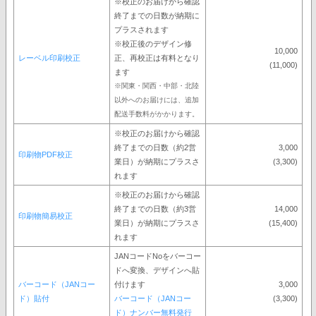
※校正のお届けから確認
終了までの日数が納期に
プラスされます
※校正後のデザイン修
10,000
レーベル印刷校正
正、再校正は有料となり
(11,000)
ます
※関東・関西・中部・北陸
以外へのお届けには、追加
配送手数料がかかります。
※校正のお届けから確認
終了までの日数（約2営
3,000
印刷物PDF校正
業日）が納期にプラスさ
(3,300)
れます
※校正のお届けから確認
終了までの日数（約3営
14,000
印刷物簡易校正
業日）が納期にプラスさ
(15,400)
れます
JANコードNoをバーコー
ドへ変換、デザインへ貼
バーコード（JANコー
付けます
3,000
ド）貼付
バーコード（JANコー
(3,300)
ド）ナンバー無料発行