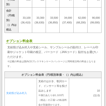
別）
合計
（円/税
33,100
33,300
33,500
34,000
62,000
90,000
別）
(36,410)
(36,630)
(36,850)
(37,400)
(68,200)
(99,000)
（）内は
税込
オプション料金表
支給投げ込み封入や支給シール、サンプルシールの貼付け、レーベル印
刷やジャケット印刷の校正、バーコード（JANコード）貼付をお選びい
ただけます。
※記載の料金は国内CDプレスマキシケースパッケージと同時発注時の料金となりま
す。
オプション料金表（円/税別単価・（）内は税込）
支給のはがき、歌詞カー
ド、インサート等を投げ
込みします
10
支給投げ込み封入
※個口あたり@1,320円
(11.0)
（税込）の工場への転送料
金が別途掛かります。