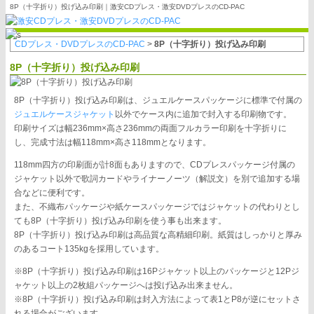
8P（十字折り）投げ込み印刷｜激安CDプレス・激安DVDプレスのCD-PAC
CDプレス・DVDプレスのCD-PAC
>
8P（十字折り）投げ込み印刷
8P（十字折り）投げ込み印刷
8P（十字折り）投げ込み印刷は、ジュエルケースパッケージに標準で付属の
ジュエルケースジャケット
以外でケース内に追加で封入する印刷物です。
印刷サイズは幅236mm×高さ236mmの両面フルカラー印刷を十字折りに
し、完成寸法は幅118mm×高さ118mmとなります。
118mm四方の印刷面が計8面もありますので、CDプレスパッケージ付属の
ジャケット以外で歌詞カードやライナーノーツ（解説文）を別で追加する場
合などに便利です。
また、不織布パッケージや紙ケースパッケージではジャケットの代わりとし
ても8P（十字折り）投げ込み印刷を使う事も出来ます。
8P（十字折り）投げ込み印刷は高品質な高精細印刷。紙質はしっかりと厚み
のあるコート135kgを採用しています。
※8P（十字折り）投げ込み印刷は16Pジャケット以上のパッケージと12Pジ
ャケット以上の2枚組パッケージへは投げ込み出来ません。
※8P（十字折り）投げ込み印刷は封入方法によって表1とP8が逆にセットさ
れる場合がございます。