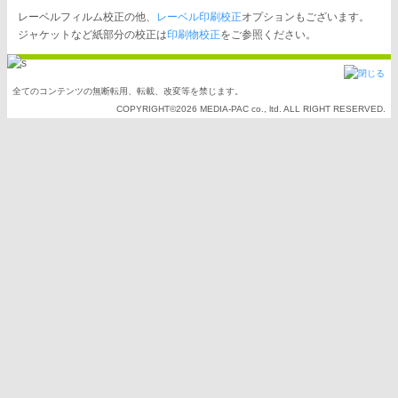
レーベルフィルム校正の他、
レーベル印刷校正
オプションもございます。
ジャケットなど紙部分の校正は
印刷物校正
をご参照ください。
全てのコンテンツの無断転用、転載、改変等を禁じます。
COPYRIGHT©2026 MEDIA-PAC co., ltd. ALL RIGHT RESERVED.