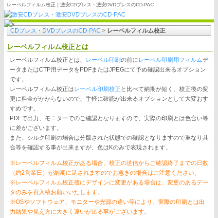
レーベルフィルム校正｜激安CDプレス・激安DVDプレスのCD-PAC
CDプレス・DVDプレスのCD-PAC
>
レーベルフィルム校正
レーベルフィルム校正とは
レーベルフィルム校正とは、
レーベル印刷
の前に
レーベル印刷用フィルム
デ
ータまたはCTP用データをPDFまたはJPEGにて予め確認出来るオプション
です。
レーベルフィルム校正は
レーベル印刷校正
と比べて納期が短く、校正後の変
更に料金がかからないので、手軽に確認が出来るオプションとして大変おす
すめです。
PDFで出力、モニターでのご確認となりますので、実際の印刷とは色合い等
に差がございます。
また、シルク印刷の場合は分版された状態での確認となりますので重なり具
合等を確認する事が出来ますが、色はKのみで表現されます。
※レーベルフィルム校正がある場合、校正の送信からご確認終了までの日数
（約2営業日）が納期に足されますのでお急ぎの場合はご注意ください。
※レーベルフィルム校正後にデザインに変更がある場合は、変更のあるデー
タのみを再入稿お願いいたします。
※OSやソフトウェア、モニターや光源の違い等により、実際の印刷とは出
力結果や見え方に大きく違いが出る事がございます。