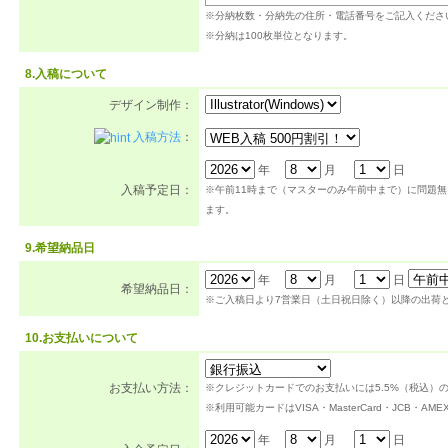
※分納枚数・分納先の住所・電話番号をご記入くださ
※分納は100枚単位となります。
8.入稿について
デザイン制作：
入稿方法
：
年
月
日
入稿予定日：
※午前11時まで（マスターのみ午前中まで）に問題
ます。
9.希望納品日
年
月
日
希望納品日：
※ご入稿日より7営業日（土日祝日除く）以降の出荷
10.お支払いについて
お支払い方法：
※クレジットカードでのお支払いには5.5%（税込）
※利用可能カードはVISA・MasterCard・JCB・A
年
月
日