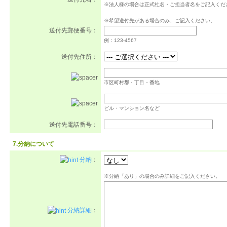
※法人様の場合は正式社名・ご担当者名をご記入くだ
※希望送付先がある場合のみ、ご記入ください。
送付先郵便番号：
例：123-4567
送付先住所：
市区町村郡・丁目・番地
ビル・マンション名など
送付先電話番号：
7.分納について
分納
：
※分納「あり」の場合のみ詳細をご記入ください。
分納詳細
：