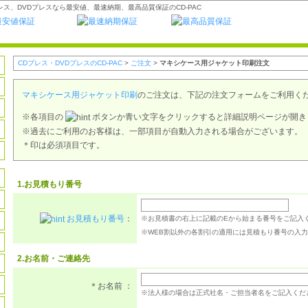
ス、DVDプレスなら最安値、最速納期、最高品質保証のCD-PAC
CDプレス・DVDプレスのCD-PAC
>
ご注文
>
マキシケース用ジャケット印刷注文
マキシケース用ジャケット印刷
のご注文は、下記の注文フォームをご利用く
※各項目の
ボタンか青い文字をクリックすると詳細説明ページが開き
※過去にご利用のお客様は、一部項目が自動入力される場合がございます。
＊印は必須項目です。
1.お見積もり番号
お見積もり番号
：
※お見積書の右上に記載のEから始まる番号をご記入
※WEB割以外の各割引の適用には見積もり番号の入
2.お名前・ご連絡先
＊お名前 ：
※法人様の場合は正式社名・ご担当者名をご記入くだ