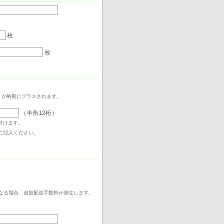
枚
枚
）が納期にプラスされます。
（半角12桁）
付けます。
ご記入ください。
なる場合、追加配送手数料が発生します。