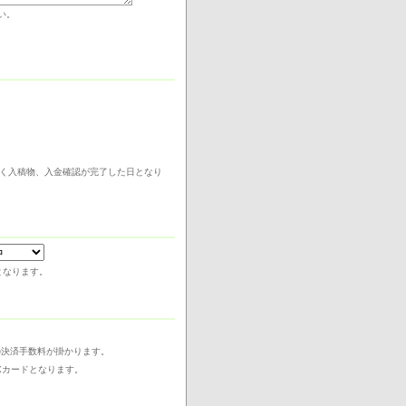
い。
無く入稿物、入金確認が完了した日となり
となります。
の決済手数料が掛かります。
MEXカードとなります。