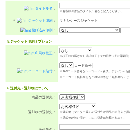
タイトル名
：
※お客様の作品のタイトル名をご記入ください。
＊
ジャケット印刷
：
マキシケースジャケット
投げ込み印刷
：
5.ジャケット印刷オプション
印刷物校正
：
※校正のお届けから確認終了までの日数（約3営業日
コード番号
バーコード貼付
：
※JANコード番号をバーコードへ変換、デザインへ貼
※バーコード無料発行をご希望の際は「無料発行」と
6.送付先・返却物について
商品の送付先：
返却物の送付先：
※返却物（マスター等）の送付先が商品の送付先と異
※返却物が無い場合、このご指定は無視されます。
送付先名：