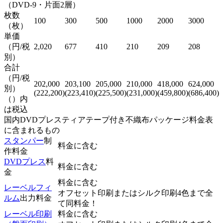
（DVD-9・片面2層）
枚数
100
300
500
1000
2000
3000
（枚）
単価
（円/税
2,020
677
410
210
209
208
別）
合計
（円/税
202,000
203,100
205,000
210,000
418,000
624,000
別）
(222,200)
(223,410)
(225,500)
(231,000)
(459,800)
(686,400)
（）内
は税込
国内DVDプレスティアテープ付き不織布パッケージ料金表
に含まれるもの
スタンパー
制
料金に含む
作料金
DVDプレス
料
料金に含む
金
料金に含む
レーベルフィ
オフセット印刷またはシルク印刷4色まで全
ルム
出力料金
て同料金！
レーベル印刷
料金に含む