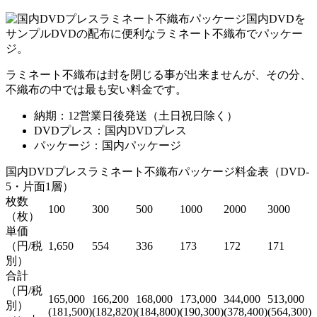
国内DVDを
サンプルDVDの配布に便利なラミネート不織布でパッケー
ジ。
ラミネート不織布は封を閉じる事が出来ませんが、その分、
不織布の中では最も安い料金です。
納期：12営業日後発送（土日祝日除く）
DVDプレス：国内DVDプレス
パッケージ：国内パッケージ
国内DVDプレスラミネート不織布パッケージ料金表（DVD-
5・片面1層）
枚数
100
300
500
1000
2000
3000
（枚）
単価
（円/税
1,650
554
336
173
172
171
別）
合計
（円/税
165,000
166,200
168,000
173,000
344,000
513,000
別）
(181,500)
(182,820)
(184,800)
(190,300)
(378,400)
(564,300)