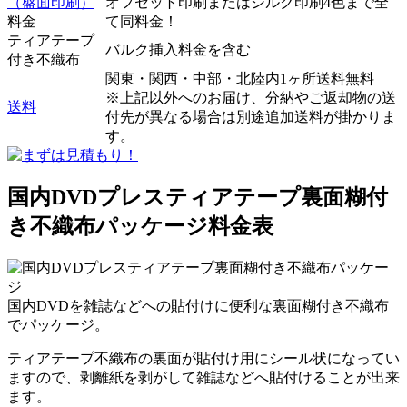
（盤面印刷）
オフセット印刷またはシルク印刷4色まで全
料金
て同料金！
ティアテープ
バルク挿入料金を含む
付き不織布
関東・関西・中部・北陸内1ヶ所送料無料
※上記以外へのお届け、分納やご返却物の送
送料
付先が異なる場合は別途追加送料が掛かりま
す。
国内DVDプレスティアテープ裏面糊付
き不織布パッケージ料金表
国内DVDを雑誌などへの貼付けに便利な裏面糊付き不織布
でパッケージ。
ティアテープ不織布の裏面が貼付け用にシール状になってい
ますので、剥離紙を剥がして雑誌などへ貼付けることが出来
ます。