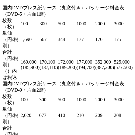
国内DVDプレス紙ケース（丸窓付き）パッケージ料金表
（DVD-5・片面1層）
枚数
100
300
500
1000
2000
3000
（枚）
単価
（円/税
1,690
567
344
177
176
175
別）
合計
（円/税
169,000
170,100
172,000
177,000
352,000
525,000
別）
(185,900)
(187,110)
(189,200)
(194,700)
(387,200)
(577,500)
（）内
は税込
国内DVDプレス紙ケース（丸窓付き）パッケージ料金表
（DVD-9・片面2層）
枚数
100
300
500
1000
2000
3000
（枚）
単価
（円/税
2,020
677
410
210
209
208
別）
合計
（円/税