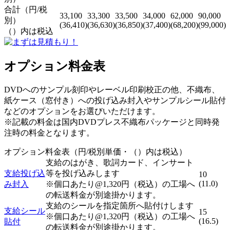
合計（円/税
33,100
33,300
33,500
34,000
62,000
90,000
別）
(36,410)
(36,630)
(36,850)
(37,400)
(68,200)
(99,000)
（）内は税込
オプション料金表
DVDへのサンプル刻印やレーベル印刷校正の他、不織布、
紙ケース（窓付き）への投げ込み封入やサンプルシール貼付
などのオプションをお選びいただけます。
※記載の料金は国内DVDプレス不織布パッケージと同時発
注時の料金となります。
オプション料金表（円/税別単価・（）内は税込）
支給のはがき、歌詞カード、インサート
支給投げ込
等を投げ込みします
10
(11.0)
み封入
※個口あたり@1,320円（税込）の工場へ
の転送料金が別途掛かります。
支給のシールを指定箇所へ貼付けします
支給シール
15
※個口あたり@1,320円（税込）の工場へ
(16.5)
貼付
の転送料金が別途掛かります。