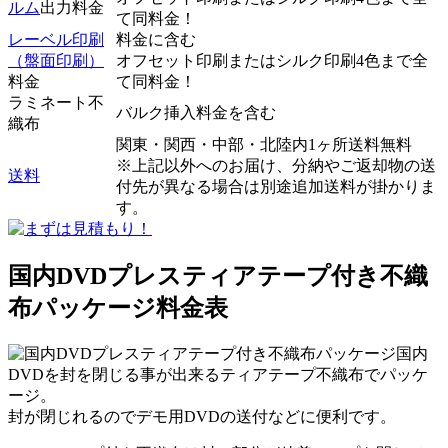
ルム
出力料金
て同料金！
レーベル印刷
料金に含む
（盤面印刷）
オフセット印刷またはシルク印刷4色まで全
料金
て同料金！
ラミネート不
バルク挿入料金を含む
織布
関東・関西・中部・北陸内1ヶ所送料無料
※上記以外へのお届け、分納やご返却物の送
送料
付先が異なる場合は別途追加送料が掛かりま
す。
国内DVDプレスティアテープ付き不織
布パッケージ料金表
国内
DVDを封を閉じる事が出来るティアテープ不織布でパッケ
ージ。
封が閉じれるのでデモ用DVDの送付などに便利です。