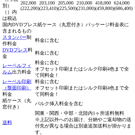
202,000
203,100
205,000
210,000
418,000
624,000
別）
(222,200)
(223,410)
(225,500)
(231,000)
(459,800)
(686,400)
（）内
は税込
国内DVDプレス紙ケース（丸窓付き）パッケージ料金表に
含まれるもの
スタンパー
制
料金に含む
作料金
DVDプレス
料
料金に含む
金
料金に含む
レーベルフィ
オフセット印刷またはシルク印刷4色まで全
ルム
出力料金
て同料金！
レーベル印刷
料金に含む
（盤面印刷）
オフセット印刷またはシルク印刷4色まで全
料金
て同料金！
紙ケース（丸
バルク挿入料金を含む
窓付き）
関東・関西・中部・北陸内1ヶ所送料無料
※上記以外へのお届け、分納やご返却物の送
送料
付先が異なる場合は別途追加送料が掛かりま
す。