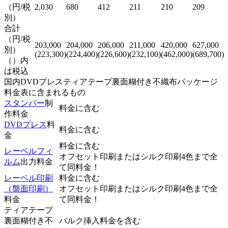
（円/税
2,030
680
412
211
210
209
別）
合計
（円/税
203,000
204,000
206,000
211,000
420,000
627,000
別）
(223,300)
(224,400)
(226,600)
(232,100)
(462,000)
(689,700)
（）内
は税込
国内DVDプレスティアテープ裏面糊付き不織布パッケージ
料金表に含まれるもの
スタンパー
制
料金に含む
作料金
DVDプレス
料
料金に含む
金
料金に含む
レーベルフィ
オフセット印刷またはシルク印刷4色まで全
ルム
出力料金
て同料金！
レーベル印刷
料金に含む
（盤面印刷）
オフセット印刷またはシルク印刷4色まで全
料金
て同料金！
ティアテープ
裏面糊付き不
バルク挿入料金を含む