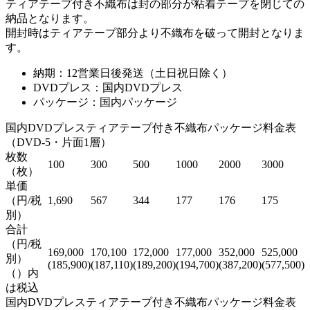
ティアテープ付き不織布は封の部分が粘着テープを閉じての
納品となります。
開封時はティアテープ部分より不織布を破って開封となりま
す。
納期：12営業日後発送（土日祝日除く）
DVDプレス：国内DVDプレス
パッケージ：国内パッケージ
国内DVDプレスティアテープ付き不織布パッケージ料金表
（DVD-5・片面1層）
枚数
100
300
500
1000
2000
3000
（枚）
単価
（円/税
1,690
567
344
177
176
175
別）
合計
（円/税
169,000
170,100
172,000
177,000
352,000
525,000
別）
(185,900)
(187,110)
(189,200)
(194,700)
(387,200)
(577,500)
（）内
は税込
国内DVDプレスティアテープ付き不織布パッケージ料金表