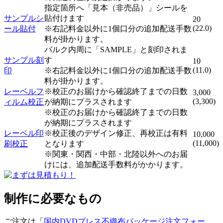
指定箇所へ「見本（非売品）」シールを
サンプルシ
貼付けます
20
(22.0)
ール貼付
※右記料金以外に1個口分の追加配送手数
料が掛かります。
バルク内周に「SAMPLE」と刻印されま
サンプル刻
す
10
(11.0)
印
※右記料金以外に1個口分の追加配送手数
料が掛かります。
レーベルフ
※校正のお届けから確認終了までの日数
3,000
(3,300)
ィルム校正
が納期にプラスされます
※校正のお届けから確認終了までの日数
が納期にプラスされます
レーベル印
※校正後のデザイン修正、再校正は有料
10,000
(11,000)
刷校正
となります
※関東・関西・中部・北陸以外へのお届
けには、追加配送手数料がかかります。
制作に必要なもの
ご注文は「
国内DVDプレス不織布パッケージ注文フォー