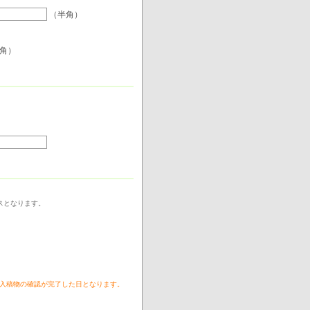
（半角）
角）
スとなります。
く入稿物の確認が完了した日となります。