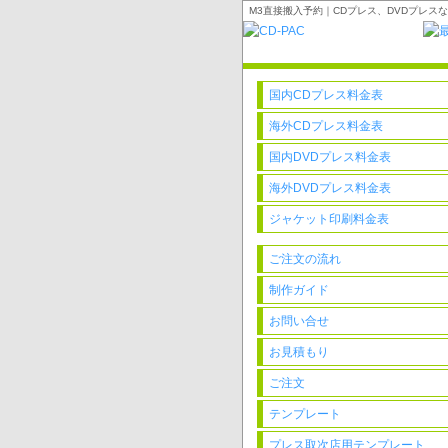
M3直接搬入予約｜CDプレス、DVDプレスな
国内CDプレス料金表
海外CDプレス料金表
国内DVDプレス料金表
海外DVDプレス料金表
ジャケット印刷料金表
ご注文の流れ
制作ガイド
お問い合せ
お見積もり
ご注文
テンプレート
プレス取次店用テンプレート