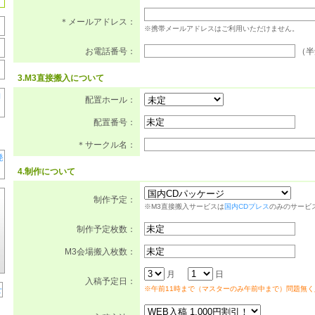
＊メールアドレス：
※携帯メールアドレスはご利用いただけません。
お電話番号：
（半
3.M3直接搬入について
配置ホール：
配置番号：
＊サークル名：
4.制作について
制作予定：
※M3直接搬入サービスは
国内CDプレス
のみのサービ
制作予定枚数：
M3会場搬入枚数：
月
日
入稿予定日：
※午前11時まで（マスターのみ午前中まで）問題無