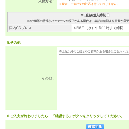
入稿方法：
※現在、ご来社での対応は行っておりません。
M3直接搬入締切日
※2枚組等の特殊なパッケージや校正がある場合は、表記の納期より日数が必
国内CDプレス
4月8日（水）午前11時まで締切
5.その他
※上記以外のご指示やご質問がある場合はご記入くだ
その他：
6.ご入力が終わりましたら、「確認する」ボタンをクリックしてください。