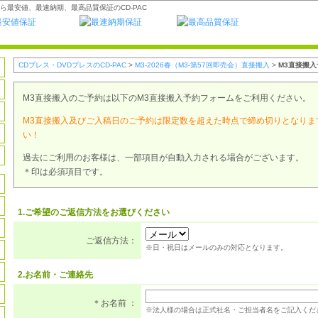
ら最安値、最速納期、最高品質保証のCD-PAC
CDプレス・DVDプレスのCD-PAC
>
M3-2026春（M3-第57回即売会）直接搬入
>
M3直接搬入
M3直接搬入のご予約は以下のM3直接搬入予約フォームをご利用ください。
M3直接搬入及びご入稿日のご予約は限定数を超えた時点で締め切りとなりま
い！
過去にご利用のお客様は、一部項目が自動入力される場合がございます。
＊印は必須項目です。
1.ご希望のご返信方法をお選びください
ご返信方法：
※日・祝日はメールのみの対応となります。
2.お名前・ご連絡先
＊お名前 ：
※法人様の場合は正式社名・ご担当者名をご記入くだ