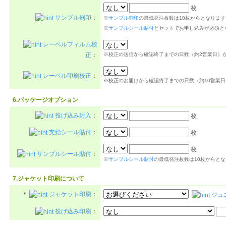
枚
サンプル刻印
：
※
サンプル刻印
の最低発注枚数は10枚からとなります
※
サンプルシール貼付
とセットでお申し込みが必須と
レーベルフィルム校
正
：
※校正の送信から確認終了までの日数（約2営業日）
レーベル印刷校正
：
※校正のお届けから確認終了までの日数（約10営業
6.パッケージオプション
投げ込み封入
：
枚
支給シール貼付
：
枚
枚
サンプルシール貼付
：
※
サンプルシール貼付
の最低発注枚数は10枚からと
7.ジャケット印刷について
＊
ジャケット印刷
：
ジュ
投げ込み印刷
：