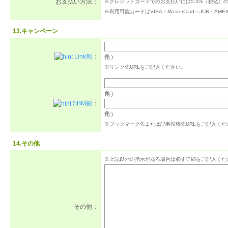
お支払い方法：
※クレジットカードでのお支払いには5.5%（税込）
※利用可能カードはVISA・MasterCard・JCB・A
13.キャンペーン
Link割
：
角）
※リンク先URLをご記入ください。
角）
SBM割
：
角）
※ブックマーク先または記事投稿先URLをご記入くだ
14.その他
※上記以外の指示がある場合は必ず詳細をご記入くだ
その他：