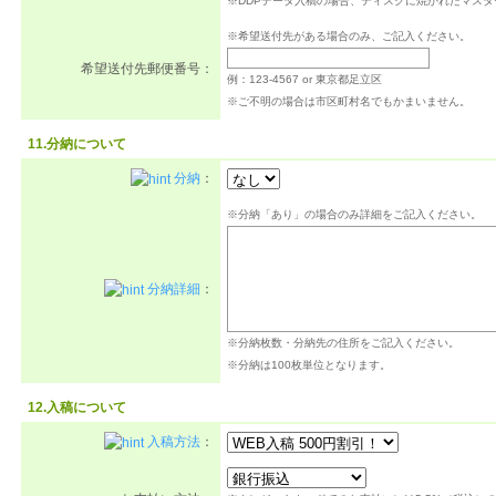
※DDPデータ入稿の場合、ディスクに焼かれたマス
※希望送付先がある場合のみ、ご記入ください。
希望送付先郵便番号：
例：123-4567 or 東京都足立区
※ご不明の場合は市区町村名でもかまいません。
11.分納について
分納
：
※分納「あり」の場合のみ詳細をご記入ください。
分納詳細
：
※分納枚数・分納先の住所をご記入ください。
※分納は100枚単位となります。
12.入稿について
入稿方法
：