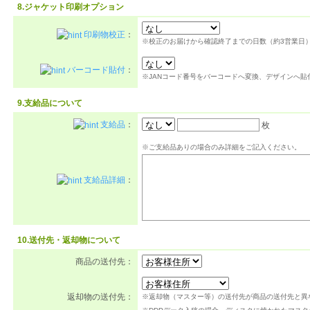
8.ジャケット印刷オプション
印刷物校正
：
※校正のお届けから確認終了までの日数（約3営業日
バーコード貼付
：
※JANコード番号をバーコードへ変換、デザインへ貼
9.支給品について
支給品
：
枚
※ご支給品ありの場合のみ詳細をご記入ください。
支給品詳細
：
10.送付先・返却物について
商品の送付先：
返却物の送付先：
※返却物（マスター等）の送付先が商品の送付先と異