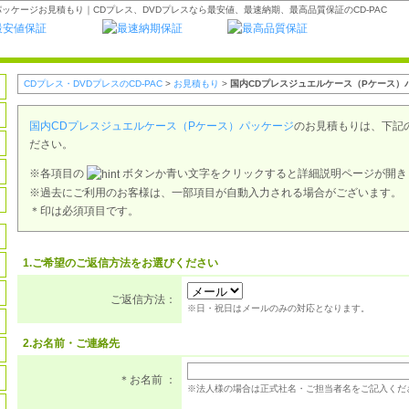
ッケージお見積もり｜CDプレス、DVDプレスなら最安値、最速納期、最高品質保証のCD-PAC
CDプレス・DVDプレスのCD-PAC
>
お見積もり
>
国内CDプレスジュエルケース（Pケース）
国内CDプレスジュエルケース（Pケース）パッケージ
のお見積もりは、下記
ださい。
※各項目の
ボタンか青い文字をクリックすると詳細説明ページが開き
※過去にご利用のお客様は、一部項目が自動入力される場合がございます。
＊印は必須項目です。
1.ご希望のご返信方法をお選びください
ご返信方法：
※日・祝日はメールのみの対応となります。
2.お名前・ご連絡先
＊お名前 ：
※法人様の場合は正式社名・ご担当者名をご記入くだ