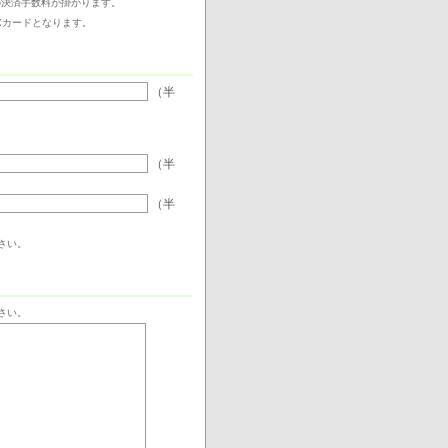
の決済手数料が掛かります。
MEXカードとなります。
（半
（半
（半
さい。
さい。