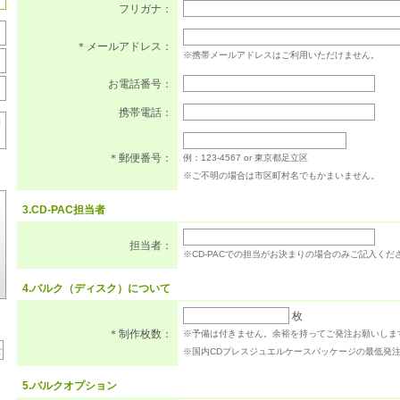
フリガナ：
＊メールアドレス：
※携帯メールアドレスはご利用いただけません。
お電話番号：
携帯電話：
＊郵便番号：
例：123-4567 or 東京都足立区
※ご不明の場合は市区町村名でもかまいません。
3.CD-PAC担当者
担当者：
※CD-PACでの担当がお決まりの場合のみご記入くだ
4.バルク（ディスク）について
枚
＊制作枚数：
※予備は付きません。余裕を持ってご発注お願いしま
※国内CDプレスジュエルケースパッケージの最低発注
5.バルクオプション