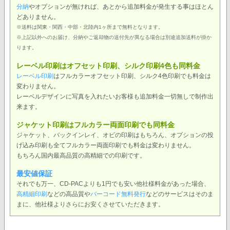
分納
やオプションが無ければ、あとから追加料金が発生する事はほとん
どありません。
※送料は関東・関西・中部・北陸内1ヶ所まで無料となります。
※上記以外へのお届け、分納やご返却物の送付先が異なる場合は別途追加送料が掛か
ります。
レーベル印刷はオフセット印刷、シルク印刷4色も同料金
レーベル印刷
はフルカラーオフセット印刷、シルク4色印刷でも料金は
変わりません。
レーベルデザインに写真を入れたいお客様も追加料金一切無しで制作出
来ます。
ジャケット印刷はフルカラー両面印刷でも同料金
ジャケット、バックインレイ、オビの印刷はもちろん、オプションの投
げ込み印刷も全てフルカラー両面印刷でも料金は変わりません。
もちろん国内最高品質の高精細での印刷です。
最安値保証
それでも万一、CD-PACよりも1円でも安い他社様料金があった場合、
高精細印刷
などの高品質や
バーコード無料発行
などのサービスはそのま
まに、他社様よりさらにお安くさせていただきます。