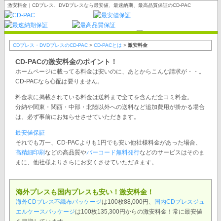
激安料金｜CDプレス、DVDプレスなら最安値、最速納期、最高品質保証のCD-PAC
CDプレス・DVDプレスのCD-PAC
>
CD-PACとは
>
激安料金
CD-PACの激安料金のポイント！
ホームページに載ってる料金は安いのに、あとからこんな請求が・・。
CD-PACなら心配は要りません。
料金表に掲載されている料金は送料まで全てを含んだ全コミ料金。
分納や関東・関西・中部・北陸以外への送料など追加費用が掛かる場合
は、必ず事前にお知らせさせていただきます。
最安値保証
それでも万一、CD-PACよりも1円でも安い他社様料金があった場合、
高精細印刷
などの高品質や
バーコード無料発行
などのサービスはそのま
まに、他社様よりさらにお安くさせていただきます。
海外プレスも国内プレスも安い！激安料金！
海外CDプレス不織布パッケージ
は100枚88,000円、
国内CDプレスジュ
エルケースパッケージ
は100枚135,300円からの激安料金！常に最安値