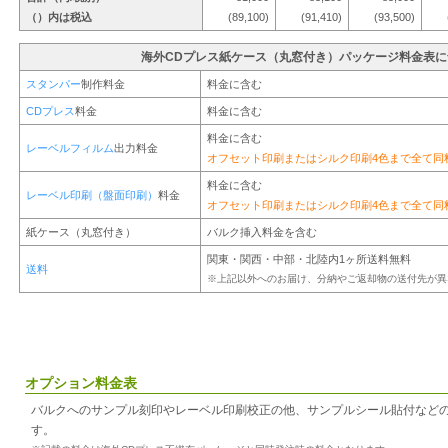
（）内は税込
(89,100)
(91,410)
(93,500)
海外CDプレス紙ケース（丸窓付き）パッケージ料金表
スタンパー
制作料金
料金に含む
CDプレス
料金
料金に含む
料金に含む
レーベルフィルム
出力料金
オフセット印刷またはシルク印刷4色まで全て同
料金に含む
レーベル印刷（盤面印刷）
料金
オフセット印刷またはシルク印刷4色まで全て同
紙ケース（丸窓付き）
バルク挿入料金を含む
関東・関西・中部・北陸内1ヶ所送料無料
送料
※上記以外へのお届け、分納やご返却物の送付先が異
オプション料金表
バルクへのサンプル刻印やレーベル印刷校正の他、サンプルシール貼付など
す。