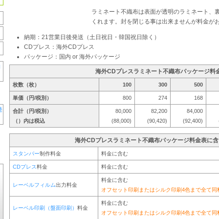
ラミネート不織布は表面が透明のラミネート、
くれます。封を閉じる事は出来ませんが料金が
納期：21営業日後発送（土日祝日・韓国祝日除く）
CDプレス：海外CDプレス
パッケージ：国内 or 海外パッケージ
海外CDプレスラミネート不織布パッケージ料
枚数（枚）
100
300
500
単価（円/税別）
800
274
168
合計（円/税別）
80,000
82,200
84,000
（）内は税込
(88,000)
(90,420)
(92,400)
海外CDプレスラミネート不織布パッケージ料金表に含
スタンパー
制作料金
料金に含む
CDプレス
料金
料金に含む
料金に含む
レーベルフィルム
出力料金
オフセット印刷またはシルク印刷4色まで全て同
料金に含む
レーベル印刷（盤面印刷）
料金
オフセット印刷またはシルク印刷4色まで全て同