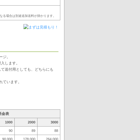
なる場合は別途追加送料が掛かります。
ージ。
封入します。
れて送付用としても、どちらにも
れています。
料金表
1000
2000
3000
90
89
88
90,000
178,000
264,000