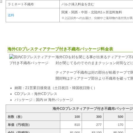
ラミネート不織布
バルク挿入料金を含む
関東・関西・中部・北陸内1ヶ所送料無料
送料
※上記以外へのお届け、分納やご返却物の送付先が異
海外CDプレスティアテープ付き不織布パッケージ料金表
海外CDを封を閉じる事が出来るティアテープ不
封が閉じてるのでそのままクッション封筒など
ティアテープ不織布は封の部分が粘着テープで
開封時はティアテープ部分より不織布を破って
納期：21営業日後発送（土日祝日・韓国祝日除く）
CDプレス：海外CDプレス
パッケージ：国内 or 海外パッケージ
海外CDプレスティアテープ付き不織布パッケージ
枚数（枚）
100
300
500
単価（円/税別）
810
277
170
合計（円/税別）
81,000
83,100
85,000