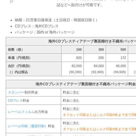
誌などへ貼付けが可能です。
納期：21営業日後発送（土日祝日・韓国祝日除く）
CDプレス：海外CDプレス
パッケージ：国内 or 海外パッケージ
海外CDプレスティアテープ裏面糊付き不織布パッケ
枚数（枚）
100
300
500
単価（円/税別）
820
280
172
合計（円/税別）
82,000
84,000
86,000
（）内は税込
(90,200)
(92,400)
(94,600)
(
海外CDプレスティアテープ裏面糊付き不織布パッケージ料
スタンパー
制作料金
料金に含む
CDプレス
料金
料金に含む
料金に含む
レーベルフィルム
出力料金
オフセット印刷またはシルク印刷4色まで全て同
料金に含む
レーベル印刷（盤面印刷）
料金
オフセット印刷またはシルク印刷4色まで全て同