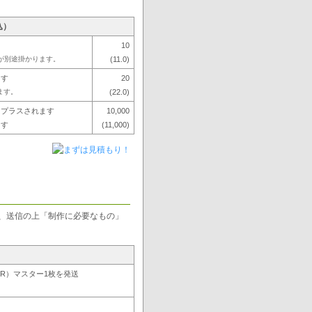
込）
10
金が別途掛かります。
(11.0)
ます
20
ます。
(22.0)
にプラスされます
10,000
ます
(11,000)
、送信の上「制作に必要なもの」
D-R）マスター1枚を発送