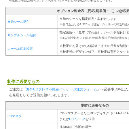
※記載の料金は海外CDプレス不織布パッケージと同時発注時の料金となります。
オプション料金表（円/税別単価・（）内は税
支給のシールを指定箇所へ貼付けします
支給シール貼付
※個口あたり@1,320円（税込）の工場への転送料
指定箇所へ「見本（非売品）」シールを貼付け
サンプルシール貼付
※右記料金以外に1個口分の追加配送手数料が掛かり
※校正のお届けから確認終了までの日数が納期
レーベル印刷校正
※校正後のデザイン修正、再校正は有料となり
制作に必要なもの
ご注文は「
海外CDプレス不織布パッケージ注文フォーム
」へ必要事項を記入
を発送もしくは送信お願いいたします。
制作に必要なもの
CD-RマスターまたはDDPディスク（CD-R/DV
CDマスター
または
DDPデータ
を送信
Illustratorで制作の場合