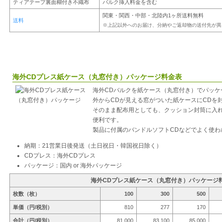
ティアテープ裏面糊付き不織布
バルク挿入料金を含む
関東・関西・中部・北陸内1ヶ所送料無料
送料
※上記以外へのお届け、分納やご返却物の送付先が異
海外CDプレス紙ケース（丸窓付き）パッケージ料金表
海外CDバルクを紙ケース（丸窓付き）でパッケ
外からCDが見える窓がついた紙ケースにCDを
そのまま配布用としても、クッション封筒に入
便利です。
製品に付属のバンドルソフトCDなどでよく使わ
納期：21営業日後発送（土日祝日・韓国祝日除く）
CDプレス：海外CDプレス
パッケージ：国内 or 海外パッケージ
海外CDプレス紙ケース（丸窓付き）パッケージ
枚数（枚）
100
300
500
単価（円/税別）
810
277
170
合計（円/税別）
81,000
83,100
85,000