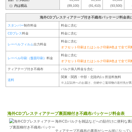
（）内は税込
(89,100)
(91,410)
(93,500)
海外CDプレスティアテープ付き不織布パッケージ料金表
スタンパー
制作料金
料金に含む
CDプレス
料金
料金に含む
料金に含む
レーベルフィルム
出力料金
オフセット印刷またはシルク印刷4色まで全て同
料金に含む
レーベル印刷（盤面印刷）
料金
オフセット印刷またはシルク印刷4色まで全て同
ティアテープ付き不織布
バルク挿入料金を含む
関東・関西・中部・北陸内1ヶ所送料無料
送料
※上記以外へのお届け、分納やご返却物の送付先が異
海外CDプレスティアテープ裏面糊付き不織布パッケージ料金表
海外CDバルクを雑誌などへの貼付けに便利な裏
ティアテープ不織布の裏面がシール状になって