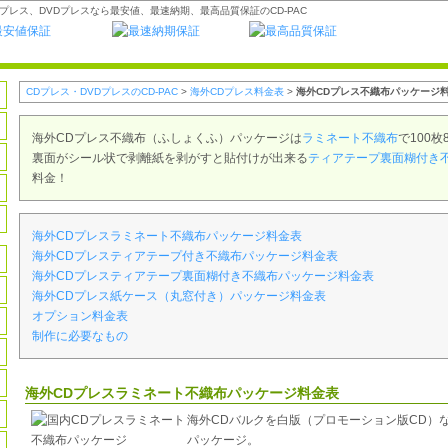
プレス、DVDプレスなら最安値、最速納期、最高品質保証のCD-PAC
CDプレス・DVDプレスのCD-PAC
>
海外CDプレス料金表
>
海外CDプレス不織布パッケージ
海外CDプレス不織布（ふしょくふ）パッケージは
ラミネート不織布
で100枚8
裏面がシール状で剥離紙を剥がすと貼付けが出来る
ティアテープ裏面糊付き
料金！
海外CDプレスラミネート不織布パッケージ料金表
海外CDプレスティアテープ付き不織布パッケージ料金表
海外CDプレスティアテープ裏面糊付き不織布パッケージ料金表
海外CDプレス紙ケース（丸窓付き）パッケージ料金表
オプション料金表
制作に必要なもの
海外CDプレスラミネート不織布パッケージ料金表
海外CDバルクを白版（プロモーション版CD）
パッケージ。