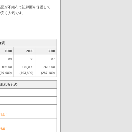
裏面が不織布で記録面を保護して
お安く人気です。
金表
1000
2000
3000
89
88
87
89,000
176,000
261,000
(97,900)
(193,600)
(287,100)
まれるもの
料金！
料金！