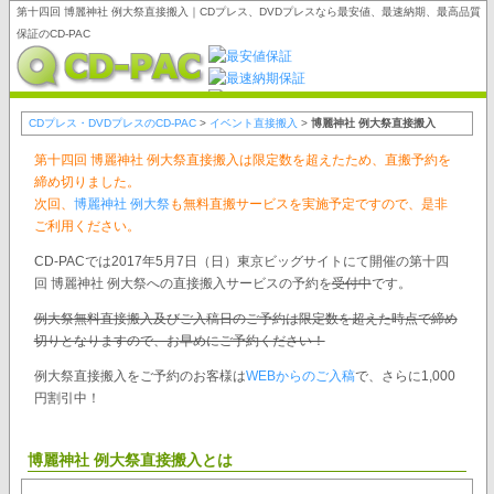
第十四回 博麗神社 例大祭直接搬入｜CDプレス、DVDプレスなら最安値、最速納期、最高品質
保証のCD-PAC
CDプレス・DVDプレスのCD-PAC
>
イベント直接搬入
>
博麗神社 例大祭直接搬入
第十四回 博麗神社 例大祭直接搬入は限定数を超えたため、直搬予約を
締め切りました。
次回、
博麗神社 例大祭
も無料直搬サービスを実施予定ですので、是非
ご利用ください。
CD-PACでは2017年5月7日（日）東京ビッグサイトにて開催の第十四
回 博麗神社 例大祭への直接搬入サービスの予約を
受付中
です。
例大祭無料直接搬入及びご入稿日のご予約は限定数を超えた時点で締め
切りとなりますので、お早めにご予約ください！
例大祭直接搬入をご予約のお客様は
WEBからのご入稿
で、さらに1,000
円割引中！
博麗神社 例大祭直接搬入とは