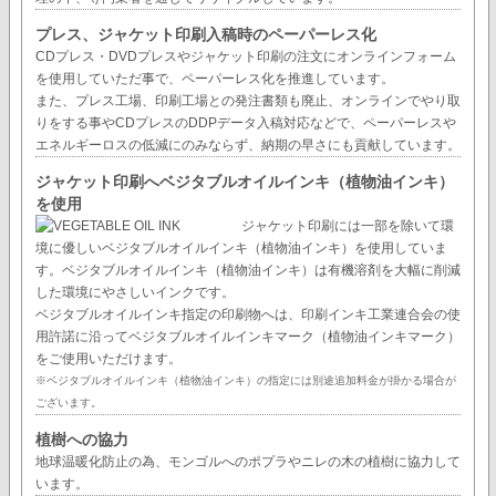
プレス、ジャケット印刷入稿時のペーパーレス化
CDプレス・DVDプレスやジャケット印刷の注文にオンラインフォーム
を使用していただ事で、ペーパーレス化を推進しています。
また、プレス工場、印刷工場との発注書類も廃止、オンラインでやり取
りをする事やCDプレスのDDPデータ入稿対応などで、ペーパーレスや
エネルギーロスの低減にのみならず、納期の早さにも貢献しています。
ジャケット印刷へベジタブルオイルインキ（植物油インキ）
を使用
ジャケット印刷には一部を除いて環
境に優しいベジタブルオイルインキ（植物油インキ）を使用していま
す。ベジタブルオイルインキ（植物油インキ）は有機溶剤を大幅に削減
した環境にやさしいインクです。
ベジタブルオイルインキ指定の印刷物へは、印刷インキ工業連合会の使
用許諾に沿ってベジタブルオイルインキマーク（植物油インキマーク）
をご使用いただけます。
※ベジタブルオイルインキ（植物油インキ）の指定には別途追加料金が掛かる場合が
ございます。
植樹への協力
地球温暖化防止の為、モンゴルへのポプラやニレの木の植樹に協力して
います。