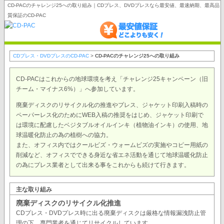
CD-PACのチャレンジ25への取り組み｜CDプレス、DVDプレスなら最安値、最速納期、最高品
質保証のCD-PAC
CDプレス・DVDプレスのCD-PAC
>
CD-PACのチャレンジ25への取り組み
CD-PACはこれからの地球環境を考え「チャレンジ25キャンペーン（旧
チーム・マイナス6%）」へ参加しています。
廃棄ディスクのリサイクル化の推進やプレス、ジャケット印刷入稿時の
ペーパーレス化のためにWEB入稿の推奨をはじめ、ジャケット印刷で
は環境に配慮したベジタブルオイルインキ（植物油インキ）の使用、地
球温暖化防止の為の植樹への協力。
また、オフィス内ではクールビズ・ウォームビズの実施やコピー用紙の
削減など、オフィスでできる身近な省エネ活動を通じて地球温暖化防止
の為にプレス業者として出来る事をこれからも続けて行きます。
主な取り組み
廃棄ディスクのリサイクル化推進
CDプレス・DVDプレス時に出る廃棄ディスクは厳格な情報漏洩防止管
理の下、専門業者を通じてリサイクルしています。